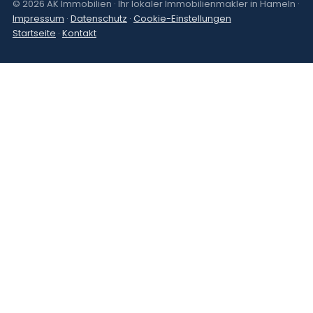
© 2026 AK Immobilien · Ihr lokaler Immobilienmakler in Hameln ·
Impressum
·
Datenschutz
·
Cookie-Einstellungen
Startseite
·
Kontakt