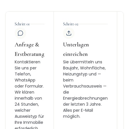
Schritt 01
Schritt 02
S
Anfrage &
Unterlagen
E
Erstberatung
einreichen
A
Kontaktieren
Sie übermitteln uns
B
Sie uns per
Baujahr, Wohnfläche,
B
Telefon,
Heizungstyp und —
f
WhatsApp
beim
v
oder Formular.
Verbrauchsausweis —
G
Wir klären
die
d
innerhalb von
Energieabrechnungen
V
24 Stunden,
der letzten 3 Jahre.
a
welcher
Alles per E-Mail
V
Ausweistyp für
möglich.
u
Ihre Immobilie
A
erforderlich