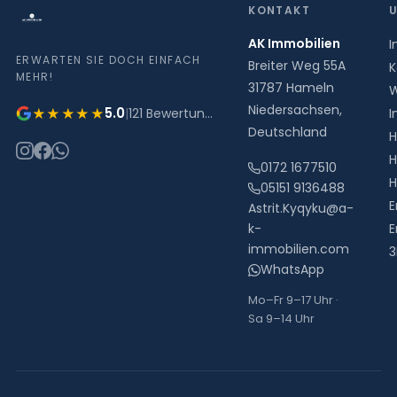
KONTAKT
AK Immobilien
I
ERWARTEN SIE DOCH EINFACH
Breiter Weg 55A
K
MEHR!
31787
Hameln
W
Niedersachsen
,
5.0
★★★★★
|
121 Bewertungen
I
Deutschland
H
0172 1677510
05151 9136488
E
Astrit.Kyqyku@a-
k-
E
immobilien.com
3
WhatsApp
Mo–Fr 9–17 Uhr ·
Sa 9–14 Uhr