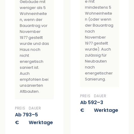
e mit
Gebäude mit
mindestens 5
weniger als 5
Wohneinheite
Wohneinheite
n (oder wenn
n, wenn der
der Bauantrag
Bauantrag vor
nach
November
November
1977 gestellt
1977 gestellt
wurde und das
wurde). Auch
Haus noch
zulässig für
nicht
Neubauten
energetisch
nach
saniert ist.
energetischer
Auch
Sanierung.
empfohlen bei
unsanierten
Altbauten.
PREIS
DAUER
Ab 59
2–3
PREIS
DAUER
€
Werktage
Ab 79
3–5
€
Werktage