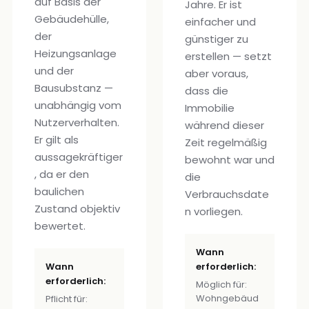
auf Basis der
Jahre. Er ist
Gebäudehülle,
einfacher und
der
günstiger zu
Heizungsanlage
erstellen — setzt
und der
aber voraus,
Bausubstanz —
dass die
unabhängig vom
Immobilie
Nutzerverhalten.
während dieser
Er gilt als
Zeit regelmäßig
aussagekräftiger
bewohnt war und
, da er den
die
baulichen
Verbrauchsdate
Zustand objektiv
n vorliegen.
bewertet.
Wann
Wann
erforderlich:
erforderlich:
Möglich für:
Wohngebäud
Pflicht für: