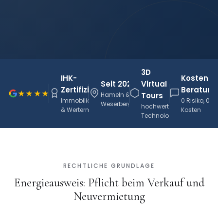
3D
IHK-
Kostenlo
Seit 2021
Virtual
Zertifiziert
Beratung
5.0
★★★★★
|
121 Bewertungen
Hameln &
Tours
Immobilienmakler
0 Risiko, 0
Weserbergland
hochwertige
& Wertermittler
Kosten
Technologie
RECHTLICHE GRUNDLAGE
Energieausweis: Pflicht beim Verkauf und
Neuvermietung