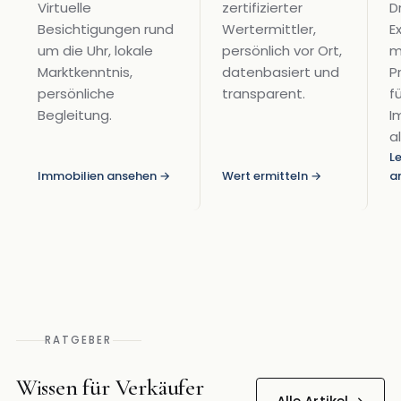
Virtuelle
zertifizierter
D
Besichtigungen rund
Wertermittler,
E
um die Uhr, lokale
persönlich vor Ort,
m
Marktkenntnis,
datenbasiert und
P
persönliche
transparent.
fü
Begleitung.
I
a
L
Immobilien ansehen
→
Wert ermitteln
→
a
RATGEBER
Wissen für Verkäufer